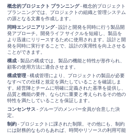
概念的プロジェクト プランニング
- 概念的プロジェクト
プランニングでは、プロジェクトの組織と管理システム
の源となる文書を作成します。
同時エンジニアリング
- 設計と開発を同時に行う製品開
発アプローチ。開発ライフ サイクルを短縮し、製品を
より迅速にリリースするために使用されます。設計と開
発を同時に実行することで、設計の実用性を向上させる
ことができます。
構成
- 製品の構成では、製品の機能と特性が形作られ、
顧客の使用方法に適合させます。
構成管理
- 構成管理により、プロジェクトの製品が必要
なすべての仕様と規定を満たしていることを確認しま
す。経営陣とチームに明確に定義された基準を提供し、
品質と機能の要件、ならびに重要と考えられるその他の
特性を満たしていることを保証します。
コンセンサス
- グループのメンバー全員が合意した決
定。
制約
- プロジェクトに課された制限。その他にも、制約
には財務的なものもあれば、時間やリソースの利用可能