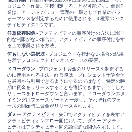
個別作業
- 作業分解構成図の構成要素に直接関連するプ
ロジェクト作業。直接測定することが可能です。個別作
業は、アーンド バリュー管理の一環として作業のパフ
ォーマンスを測定するために使用される、3 種類のアク
ティビティの 1 つです。
任意依存関係
- アクティビティの順序付けの方法に論理
的な制限がない場合に、アクティビティの順序付けをす
る上で推奨される方法。
何もしない選択肢
- プロジェクトを行わない場合の結果
を示すプロジェクト ビジネス ケースの要素。
ドローダウン
- プロジェクト資金のリリースを制御する
のに使用される手法。経営陣は、プロジェクト予算全体
を最初から利用できるようにするのではなく、特定の時
期に資金をリリースすることを選択できます。こうした
リリースをドローダウンと言います。ドローダウンのタ
イミングはフェーズ ゲートと一致し、それぞれのフェ
ーズの開始時に資金がリリースされます。
ダミー アクティビティ
- 矢印でアクティビティを表すア
クティビティオンアロー図において、ダミー アクティ
ビティはアクティビティ間の論理的な関係を示します。