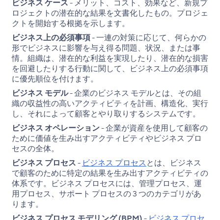
ビジネス ケース
- メリット、コスト、効果など、新規プ
ロジェクトの潜在的な結果を文書化したもの。プロジェ
クトを開始する根拠を示します。
ビジネス上の必須事項
- 一連の対策に応じて、何らかの
形でビジネスに影響を与え得る問題、状況、または事
情。組織は、潜在的な利益を実現したり、潜在的な損害
を回避したりする行動に関して、ビジネス上の必須事項
に優先順位を付けます。
ビジネス モデル
- 企業のビジネス モデルとは、その組
織の収益性の高いアクティビティを計画、構造化、実行
し、それによって顧客とやり取りするシステムです。
ビジネス オペレーション
- 企業が資産を使用して顧客の
ために価値を生み出すアクティビティやビジネス プロ
セスの全体。
ビジネス プロセス
-
ビジネス プロセス
とは、ビジネス
で顧客のために特定の結果を生み出すアクティビティの
体系です。ビジネス プロセスには、管理プロセス、運
用プロセス、サポート プロセスの 3 つのカテゴリがあ
ります。
ビジネス プロセス モデリング (BPM)
-
ビジネス プロセ