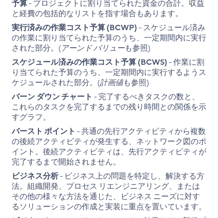
予算
- プロジェクトに割り当てられた資金の合計。収益
と経費の包括的なリストを指す場合もあります。
実行済みの作業コスト予算 (BCWP)
- スケジュール済み
の作業に割り当てられた予算のうち、一定期間内に実行
された部分。(
アーンド バリュー
も参照)
スケジュール済みの作業コスト予算 (BCWS)
- 作業に割
り当てられた予算のうち、一定期間内に実行するようス
ケジュールされた部分。(
計画値
も参照)
バーン ダウン チャート
- 完了するべきタスクの数と、
これらのタスクを完了するまでの残り時間との関係を示
すグラフ。
バースト ポイント
- 共通の先行アクティビティから複数
の後続アクティビティが発生する、ネットワーク図のポ
イント。後続アクティビティは、先行アクティビティが
完了するまで開始されません。
ビジネス分析
- ビジネス上の問題を特定し、解決する方
法。組織開発、プロセス リエンジニアリング、または
その他の様々な方法を通じた、ビジネス ニーズに対す
るソリューションの作成と実装に重点を置いています。