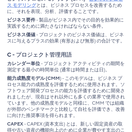
ス モデリング
とは、ビジネス プロセスを改善するため
に、それを表現、分析、評価することです。
ビジネス要件
- 製品がビジネス内でその目的を効果的に
実践するために満たさなければならない条件。
ビジネス価値
- プロジェクトのビジネス価値は、ビジネ
スに与えるプラスの効果 (有形および無形) の合計です。
C - プロジェクト管理用語
カレンダー単位
- プロジェクト アクティビティの期間を
測定する最小の時間単位 (通常は時間または日)。
能力成熟度モデル (CMM
) - このモデルは、ビジネス プ
ロセス能力の成熟度を評価するために使用されます。ソ
フトウェア開発プロセスの能力を評価するために開発さ
れましたが、現在はそれ以外にも多くの業界で使用され
ています。他の成熟度モデルと同様に、CMM では組織
が外部のベンチマークと比較して自社を評価でき、改善
に向けた推奨事項を得られます。
CAPEX
- CAPEX (資本支出) とは、新しい固定資産の取
得や古い資産の機能向上のために企業が費やす支出のこ