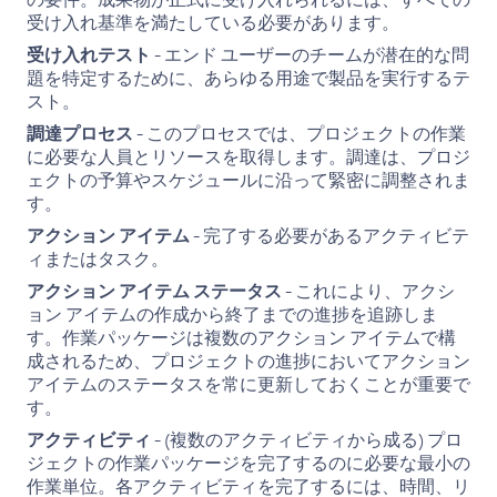
の要件。成果物が正式に受け入れられるには、すべての
受け入れ基準を満たしている必要があります。
受け入れテスト
- エンド ユーザーのチームが潜在的な問
題を特定するために、あらゆる用途で製品を実行するテ
スト。
調達プロセス
- このプロセスでは、プロジェクトの作業
に必要な人員とリソースを取得します。調達は、プロジ
ェクトの予算やスケジュールに沿って緊密に調整されま
す。
アクション アイテム
- 完了する必要があるアクティビテ
ィまたはタスク。
アクション アイテム ステータス
- これにより、アクシ
ョン アイテムの作成から終了までの進捗を追跡しま
す。作業パッケージは複数のアクション アイテムで構
成されるため、プロジェクトの進捗においてアクション
アイテムのステータスを常に更新しておくことが重要で
す。
アクティビティ
- (複数のアクティビティから成る) プロ
ジェクトの作業パッケージを完了するのに必要な最小の
作業単位。各アクティビティを完了するには、時間、リ