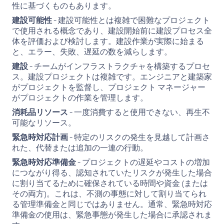
性に基づくものもあります。
建設可能性
- 建設可能性とは複雑で困難なプロジェクト
で使用される概念であり、建設開始前に建設プロセス全
体を評価および検討します。建設作業が実際に始まる
と、エラー、失敗、遅延の数を減らします。
建設
- チームがインフラストラクチャを構築するプロセ
ス。建設プロジェクトは複雑です。エンジニアと建築家
がプロジェクトを監督し、プロジェクト マネージャー
がプロジェクトの作業を管理します。
消耗品リソース
- 一度消費すると使用できない、再生不
可能なリソース。
緊急時対応計画
- 特定のリスクの発生を見越して計画さ
れた、代替または追加の一連の行動。
緊急時対応準備金
- プロジェクトの遅延やコストの増加
につながり得る、認知されていたリスクが発生した場合
に割り当てるために確保されている時間や資金 (または
その両方)。これは、不測の事態に対して割り当てられ
る管理準備金と同じではありません。通常、緊急時対応
準備金の使用は、緊急事態が発生した場合に承認されま