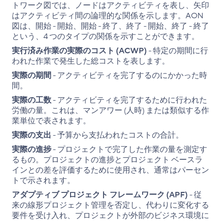
トワーク図では、ノードはアクティビティを表し、矢印
はアクティビティ間の論理的な関係を示します。AON
図は、開始 - 開始、開始 - 終了、終了 - 開始、終了 - 終了
という、4 つのタイプの関係を示すことができます。
実行済み作業の実際のコスト (ACWP)
- 特定の期間に行
われた作業で発生した総コストを表します。
実際の期間
- アクティビティを完了するのにかかった時
間。
実際の工数
- アクティビティを完了するために行われた
労働の量。これは、マンアワー (人時) または類似する作
業単位で表されます。
実際の支出
- 予算から支払われたコストの合計。
実際の進捗
- プロジェクトで完了した作業の量を測定す
るもの。プロジェクトの進捗とプロジェクト ベースラ
インとの差を評価するために使用され、通常はパーセン
トで示されます。
アダプティブ プロジェクト フレームワーク (APF)
- 従
来の線形プロジェクト管理を否定し、代わりに変化する
要件を受け入れ、プロジェクトが外部のビジネス環境に