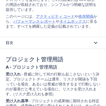
ー
の用語が収録されており、シンプルかつ明確な説明を
提供しています。
このページには、
アクティビティ コード
や
依存関係
か
ら、
パフォーマンス レポート
や
タイムボックス
に至る
まで、すべてを網羅した定義が記載されています。
目次
プロジェクト管理用語
A - プロジェクト管理用語
受け入れ
- 脅威に対して何の行動も起こさないという決
定。プロジェクト チームは通常、リスクが閾値を下回
っている場合、あるいは脅威が発生するまで行動しない
のが最善だと考えている場合に、リスクを受け入れま
す。(
リスク受け入れ
も参照)
受け入れ基準
- プロジェクトの成果物に期待される特定