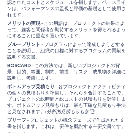
認されたコストとスケジュールを指します。ベースライ
ンは、パフォーマンスの監視と評価の基礎として使用さ
れます。
メリットの実現
- この用語は、プロジェクトの結果によ
って、顧客と関係者が期待するメリットを得られるよう
にすることに重点を置いています。
ブループリント
- プログラムによって達成しようとする
ことを説明し、組織の目標に対するプログラムの貢献を
説明する文書。
BOSCARD
- この方法では、新しいプロジェクトの背
景、目的、範囲、制約、前提、リスク、成果物を詳細に
説明し、考慮します。
ボトムアップ見積もり
- 各プロジェクト アクティビティ
の個々の見積もりを準備し、それらを合計することで、
プロジェクトの総時間と総コストの見積もりを計算しま
す。ボトムアップ見積もりは、最も正確な見積もり手法
と見なされます。(
分析的見積もり
も参照)
ブリーフ
- プロジェクトの概念フェーズで作成された文
書を指します。これは、要件を概説する主要文書です。