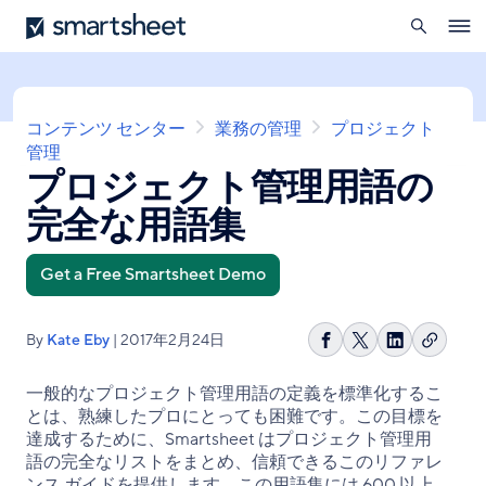
を
Smartsheet
メ
開
Ope
イ
く
navig
ン
コ
ン
パ
コンテンツ センター
業務の管理
プロジェクト
テ
ン
管理
ン
プロジェクト管理用語の
く
ツ
ず
に
完全な用語集
移
動
Get a Free Smartsheet Demo
By
Kate Eby
| 2017年2月24日
リ
Facebook
Share
LinkedIn
ン
で
on
で
一般的なプロジェクト管理用語の定義を標準化するこ
ク
シ
X
シ
とは、熟練したプロにとっても困難です。この目標を
を
ェ
ェ
達成するために、Smartsheet はプロジェクト管理用
コ
ア
ア
語の完全なリストをまとめ、信頼できるこのリファレ
ピ
ンス ガイドを提供します。この用語集には 600 以上