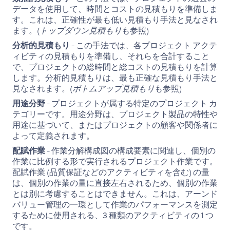
データを使用して、時間とコストの見積もりを準備しま
す。これは、正確性が最も低い見積もり手法と見なされ
ます。(
トップダウン見積もり
も参照)
分析的見積もり
- この手法では、各プロジェクト アクテ
ィビティの見積もりを準備し、それらを合計すること
で、プロジェクトの総時間と総コストの見積もりを計算
します。分析的見積もりは、最も正確な見積もり手法と
見なされます。(
ボトムアップ見積もり
も参照)
用途分野
- プロジェクトが属する特定のプロジェクト カ
テゴリーです。用途分野は、プロジェクト製品の特性や
用途に基づいて、またはプロジェクトの顧客や関係者に
よって定義されます。
配賦作業
- 作業分解構成図の構成要素に関連し、個別の
作業に比例する形で実行されるプロジェクト作業です。
配賦作業 (品質保証などのアクティビティを含む) の量
は、個別の作業の量に直接左右されるため、個別の作業
とは別に考慮することはできません。これは、アーンド
バリュー管理の一環として作業のパフォーマンスを測定
するために使用される、3 種類のアクティビティの 1 つ
です。