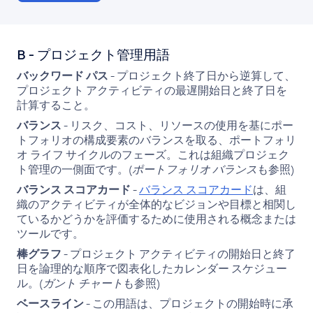
B - プロジェクト管理用語
バックワード パス
- プロジェクト終了日から逆算して、
プロジェクト アクティビティの最遅開始日と終了日を
計算すること。
バランス
- リスク、コスト、リソースの使用を基にポー
トフォリオの構成要素のバランスを取る、ポートフォリ
オ ライフ サイクルのフェーズ。これは組織プロジェク
ト管理の一側面です。(
ポートフォリオ バランス
も参照)
バランス スコアカード
-
バランス スコアカード
は、組
織のアクティビティが全体的なビジョンや目標と相関し
ているかどうかを評価するために使用される概念または
ツールです。
棒グラフ
- プロジェクト アクティビティの開始日と終了
日を論理的な順序で図表化したカレンダー スケジュー
ル。(
ガント チャート
も参照)
ベースライン
- この用語は、プロジェクトの開始時に承