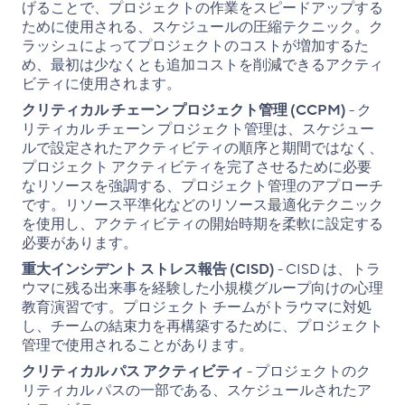
げることで、プロジェクトの作業をスピードアップする
ために使用される、スケジュールの圧縮テクニック。ク
ラッシュによってプロジェクトのコストが増加するた
め、最初は少なくとも追加コストを削減できるアクティ
ビティに使用されます。
クリティカル チェーン プロジェクト管理 (CCPM)
- ク
リティカル チェーン プロジェクト管理は、スケジュー
ルで設定されたアクティビティの順序と期間ではなく、
プロジェクト アクティビティを完了させるために必要
なリソースを強調する、プロジェクト管理のアプローチ
です。リソース平準化などのリソース最適化テクニック
を使用し、アクティビティの開始時期を柔軟に設定する
必要があります。
重大インシデント ストレス報告 (CISD)
- CISD は、トラ
ウマに残る出来事を経験した小規模グループ向けの心理
教育演習です。プロジェクト チームがトラウマに対処
し、チームの結束力を再構築するために、プロジェクト
管理で使用されることがあります。
クリティカル パス アクティビティ
- プロジェクトのク
リティカル パスの一部である、スケジュールされたア