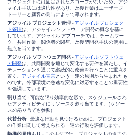
プロジェクトには固定されたスコープがないため、アジ
ャイル手法には適応性があり、反復作業はユーザー ス
トーリーと顧客の関与によって導かれます。
アジャイル プロジェクト管理
-
アジャイル プロジェク
ト管理
は、アジャイル ソフトウェア開発の概念を基に
しています。アジャイル アプローチでは、チームワー
ク、共同作業、関係者の関与、反復型開発手法の使用に
焦点を当てます。
アジャイル ソフトウェア開発
-
アジャイル ソフトウェ
ア開発
は、共同開発を通じて変化する要件を満たし、イ
テレーションを通じて継続的な改善を行うことに重点を
置く、
アジャイル宣言
という一連の原則から生まれたも
のです。外部環境の急速な変化に対応することの重要性
を強調しています。
割り当て
- 可能な限り効率的な形で、スケジュールされ
たアクティビティにリソースを割り当てます。(
リソー
スの割り当て
も参照)
代替分析
- 最適な行動を見つけるために、プロジェクト
の作業に関して考えられる一連の行動を評価します。
類推的見積もり
- この手法では、プロジェクトの過去の