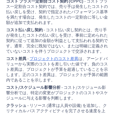
コスト プラス一定割合コスト契約 (CPPC)
- コスト プラ
ス一定割合コスト契約では、売り手は発生したコストの
払い戻しを受け、契約で指定されたパフォーマンス基準
を満たす場合は、発生したコストの一定割合に等しい金
額が追加で支払われます。
コスト払い戻し契約
- コスト払い戻し契約とは、売り手
が発生したコストの払い戻しを受け、事前に定められた
契約に従って追加の金額が利益として支払われる契約で
す。通常、完全に既知ではない、または明確に定義され
ていないコストを伴うプロジェクトで交渉されます。
コスト差異
-
プロジェクトのコスト差異
は、アーンド バ
リューから実際のコストを差し引いた値です。負のコス
ト差異は、プロジェクトが予算を超過していることを示
します。正のコスト差異は、プロジェクトが予算の範囲
内であることを示します。
コスト/スケジュール影響分析
- コスト/スケジュール影
響分析では、特定の変更がプロジェクトのコストやスケ
ジュールに与える影響を判断します。
クラッシュ
- リソース (通常は人員や設備) を追加し、ク
リティカル パス アクティビティを完了させる速度を上