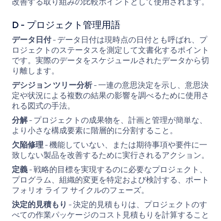
改善する取り組みの比較ポイントとして使用されます。
D - プロジェクト管理用語
データ日付
- データ日付は現時点の日付とも呼ばれ、プ
ロジェクトのステータスを測定して文書化するポイント
です。実際のデータをスケジュールされたデータから切
り離します。
デシジョン ツリー分析
- 一連の意思決定を示し、意思決
定や状況による複数の結果の影響を調べるために使用さ
れる図式の手法。
分解
- プロジェクトの成果物を、計画と管理が簡単な、
より小さな構成要素に階層的に分割すること。
欠陥修理
- 機能していない、または期待事項や要件に一
致しない製品を改善するために実行されるアクション。
定義
- 戦略的目標を実現するのに必要なプロジェクト、
プログラム、組織的変更を特定および検討する、ポート
フォリオ ライフ サイクルのフェーズ。
決定的見積もり
- 決定的見積もりは、プロジェクトのす
べての作業パッケージのコスト見積もりを計算すること