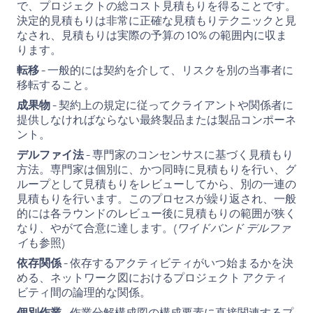
で、プロジェクトの総コスト見積もりを得ることです。
決定的見積もりは非常に正確な見積もりテクニックと見
なされ、見積もりは実際の予算の 10% の範囲内に収ま
ります。
転移
- 一般的には契約を介して、リスクを別の当事者に
移転すること。
成果物
- 契約上の規定に従ってクライアントや関係者に
提供しなければならない最終製品または製品コンポーネ
ント。
デルファイ法
- 専門家のコンセンサスに基づく見積もり
方法。専門家は個別に、かつ同時に見積もりを行い、グ
ループとして見積もりをレビューしてから、別の一連の
見積もりを行います。このプロセスが繰り返され、一般
的には各ラウンドのレビュー後に見積もりの範囲が狭く
なり、やがて合意に達します。(
ワイドバンド デルファ
イ
も参照)
依存関係
- 依存するアクティビティがいつ始まるかを決
める、ネットワーク図におけるプロジェクト アクティ
ビティ間の論理的な関係。