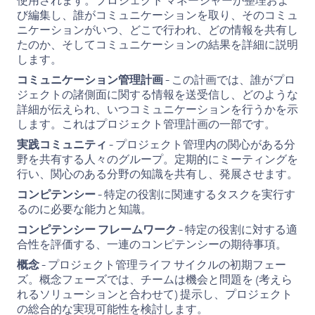
使用されます。プロジェクト マネージャーが整理およ
び編集し、誰がコミュニケーションを取り、そのコミュ
ニケーションがいつ、どこで行われ、どの情報を共有し
たのか、そしてコミュニケーションの結果を詳細に説明
します。
コミュニケーション管理計画
- この計画では、誰がプロ
ジェクトの諸側面に関する情報を送受信し、どのような
詳細が伝えられ、いつコミュニケーションを行うかを示
します。これはプロジェクト管理計画の一部です。
実践コミュニティ
- プロジェクト管理内の関心がある分
野を共有する人々のグループ。定期的にミーティングを
行い、関心のある分野の知識を共有し、発展させます。
コンピテンシー
- 特定の役割に関連するタスクを実行す
るのに必要な能力と知識。
コンピテンシー フレームワーク
- 特定の役割に対する適
合性を評価する、一連のコンピテンシーの期待事項。
概念
- プロジェクト管理ライフ サイクルの初期フェー
ズ。概念フェーズでは、チームは機会と問題を (考えら
れるソリューションと合わせて) 提示し、プロジェクト
の総合的な実現可能性を検討します。