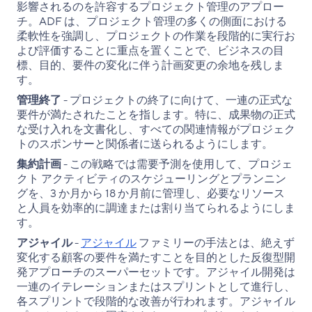
影響されるのを許容するプロジェクト管理のアプロー
チ。ADF は、プロジェクト管理の多くの側面における
柔軟性を強調し、プロジェクトの作業を段階的に実行お
よび評価することに重点を置くことで、ビジネスの目
標、目的、要件の変化に伴う計画変更の余地を残しま
す。
管理終了
- プロジェクトの終了に向けて、一連の正式な
要件が満たされたことを指します。特に、成果物の正式
な受け入れを文書化し、すべての関連情報がプロジェク
トのスポンサーと関係者に送られるようにします。
集約計画
- この戦略では需要予測を使用して、プロジェ
クト アクティビティのスケジューリングとプランニン
グを、3 か月から 18 か月前に管理し、必要なリソース
と人員を効率的に調達または割り当てられるようにしま
す。
アジャイル
-
アジャイル
ファミリーの手法とは、絶えず
変化する顧客の要件を満たすことを目的とした反復型開
発アプローチのスーパーセットです。アジャイル開発は
一連のイテレーションまたはスプリントとして進行し、
各スプリントで段階的な改善が行われます。アジャイル