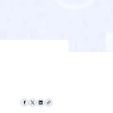
リ
Facebook
Share
LinkedIn
ン
で
on
で