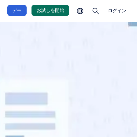
の
を
選
開
デモ
お試しを開始
ログイン
択
く