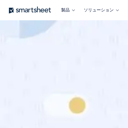
メ
Smartsheet
製品
ソリューション
イ
ン
コ
ン
テ
ン
ツ
に
移
動