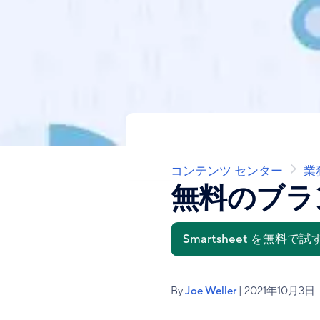
コンテンツ センター
業
パ
ン
無料のブラ
く
ず
Smartsheet を無料で試
By
Joe Weller
| 2021年10月3日