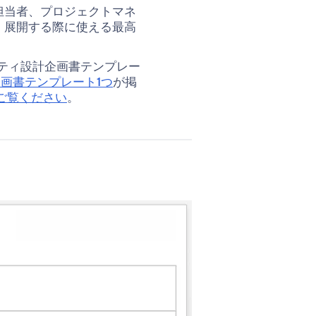
ク
シ
X
シ
担当者、プロジェクトマネ
を
ェ
ェ
・展開する際に使える最高
コ
ア
ア
ピ
ティ設計企画書テンプレー
ー
画書テンプレート1つ
が掲
ご覧ください
。