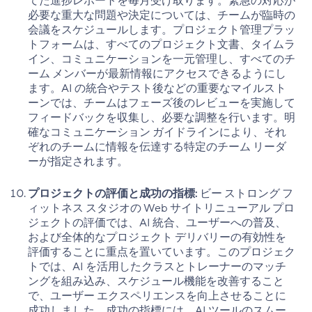
てた進捗レポートを毎月受け取ります。緊急の対応が
必要な重大な問題や決定については、チームが臨時の
会議をスケジュールします。プロジェクト管理プラッ
トフォームは、すべてのプロジェクト文書、タイムラ
イン、コミュニケーションを一元管理し、すべてのチ
ーム メンバーが最新情報にアクセスできるようにし
ます。AI の統合やテスト後などの重要なマイルスト
ーンでは、チームはフェーズ後のレビューを実施して
フィードバックを収集し、必要な調整を行います。明
確なコミュニケーション ガイドラインにより、それ
ぞれのチームに情報を伝達する特定のチーム リーダ
ーが指定されます。
プロジェクトの評価と成功の指標:
ビー ストロング フ
ィットネス スタジオの Web サイトリニューアル プロ
ジェクトの評価では、AI 統合、ユーザーへの普及、
および全体的なプロジェクト デリバリーの有効性を
評価することに重点を置いています。このプロジェク
トでは、AI を活用したクラスとトレーナーのマッチ
ングを組み込み、スケジュール機能を改善すること
で、ユーザー エクスペリエンスを向上させることに
成功しました。成功の指標には、AI ツールのスムー