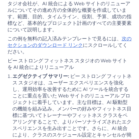
タジオ会社が、AI 統合による Web サイトのリニューア
ルについてその進め方の全体的な概要を作成していま
す。範囲、目的、タイムライン、役割、予算、成功の指
標など、基本的なプロジェクト計画のすべての主要要素
について説明します。
この例を無料の記入済みテンプレートで見るには、
次の
セクションのダウンロード リンク
にスクロールしてく
ださい。
ビー ストロング フィットネス スタジオの Web サイト
を AI 統合によりリニューアル
エグゼクティブ サマリー:
ビー ストロング フィットネ
ス スタジオは、ユーザー エクスペリエンスを強化
し、運用効率を改善するために AI ツールを統合する
ことに重点を置いた Web サイトのリニューアル プロ
ジェクトに着手しています。主な目標は、AI 駆動型
の機能を組み込み、メンバーの好みやフィットネス目
標に基づいてトレーナーやフィットネス クラスをペ
アリングすることで、よりパーソナライズされたエク
スペリエンスを生み出すことです。さらに、AI 統合
により、クラスのスケジュール設定とキャンセルが簡