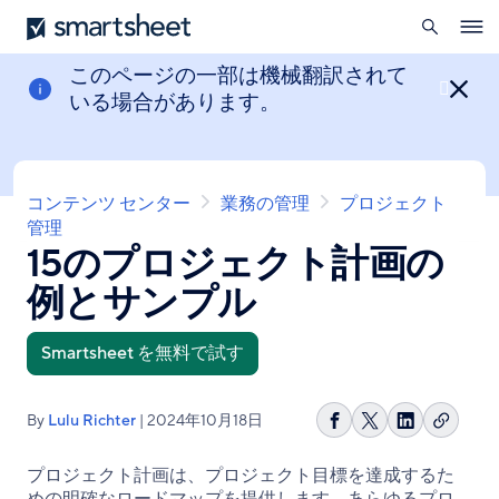
を
Smartsheet
メ
開
Ope
イ
く
navig
ン
このページの一部は機械翻訳されて

コ
いる場合があります。
ン
テ
ン
ツ
パ
コンテンツ センター
業務の管理
プロジェクト
に
ン
管理
移
15のプロジェクト計画の
く
動
ず
例とサンプル
Smartsheet を無料で試す
By
Lulu Richter
| 2024年10月18日
リ
Facebook
Share
LinkedIn
ン
で
on
で
プロジェクト計画は、プロジェクト目標を達成するた
ク
シ
X
シ