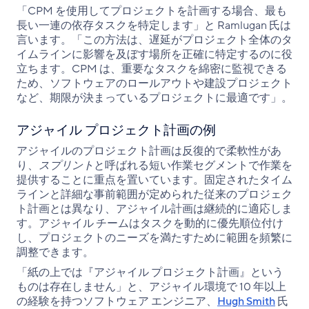
「CPM を使用してプロジェクトを計画する場合、最も
長い一連の依存タスクを特定します」と Ramlugan 氏は
言います。「この方法は、遅延がプロジェクト全体のタ
イムラインに影響を及ぼす場所を正確に特定するのに役
立ちます。CPM は、重要なタスクを綿密に監視できる
ため、ソフトウェアのロールアウトや建設プロジェクト
など、期限が決まっているプロジェクトに最適です」。
アジャイル プロジェクト計画の例
アジャイルのプロジェクト計画は反復的で柔軟性があ
り、
スプリント
と呼ばれる短い作業セグメントで作業を
提供することに重点を置いています。固定されたタイム
ラインと詳細な事前範囲が定められた従来のプロジェク
ト計画とは異なり、アジャイル計画は継続的に適応しま
す。アジャイル チームはタスクを動的に優先順位付け
し、プロジェクトのニーズを満たすために範囲を頻繁に
調整できます。
「紙の上では『アジャイル プロジェクト計画』という
ものは存在しません」と、アジャイル環境で 10 年以上
の経験を持つソフトウェア エンジニア、
Hugh Smith
氏