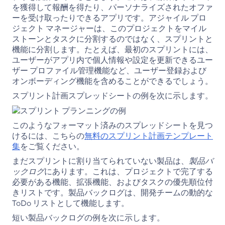
を獲得して報酬を得たり、パーソナライズされたオファ
ーを受け取ったりできるアプリです。アジャイル プロ
ジェクト マネージャーは、このプロジェクトをマイル
ストーンとタスクに分割するのではなく、スプリントと
機能に分割します。たとえば、最初のスプリントには、
ユーザーがアプリ内で個人情報や設定を更新できるユー
ザー プロファイル管理機能など、ユーザー登録および
オンボーディング機能を含めることができるでしょう。
スプリント計画スプレッドシートの例を次に示します。
このようなフォーマット済みのスプレッドシートを見つ
けるには、こちらの
無料のスプリント計画テンプレート
集
をご覧ください。
まだスプリントに割り当てられていない製品は、
製品バ
ックログ
にあります。これは、プロジェクトで完了する
必要がある機能、拡張機能、およびタスクの優先順位付
きリストです。製品バックログは、開発チームの動的な
ToDo リストとして機能します。
短い製品バックログの例を次に示します。