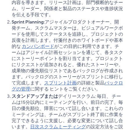
内容を導きます。リリース計画は、部門横断的なチー
ム、リーダー、関係者と製品のステータスや進捗状況
を伝える手段です。
Sprint Planning:
アジャイルプロダクトオーナー、開
発チーム、スクラムマスターは、ビジュアルワークボ
ードを使用してステータスを追跡し、プロジェクトの
反復を計画します。付箋付きのホワイトボードや基本
的な
カンバンボード
がこの目的に利用できます。チ
ームはアジャイル計画セッションを通じて、各タスク
にストーリーポイントを割り当てます。プロジェクト
にリクエストが追加されると、優れたストーリーや、
成果物の優先順位リストであるバックログが作成され
ます。バックログのストーリーがスプリントに移行し
て完成します。
スプリント計画
の詳細と製品
バックロ
グの管理
に関する ヒントをご覧ください。
スタンドアップまたは
デイリースクラム: 毎日、 チー
ムは15分以内にミーティングを行い、前日の完了、毎
日の優先順位、障害について話し合います。これらの
ミーティングは、チームがスプリント終了前に作業を
完了できるように支援し、必要な変更について話し合
います。
日次スクラムミーティング
の設定方法をご説