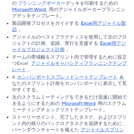
の
プランニングポーカー
デッキを印刷するための
Microsoft Word
用のアジャイルポーカープランニン
グデッキテンプレート。
製品開発プロセスをガイドする
Excel用アジャイル製
品
。
アジャイルのベストプラクティスを使用して次のプロ
ジェクトの計画、追跡、実行を支援する
Excel用アジ
ャイルプロジェクト計画
。
チームの帯域幅をスプリント内で管理するために役立
つExcel
アジャイルキャパシティプランニングテンプ
レート
。
A
カンバンボードスプレッドシートテンプレート
あ
なたのスプリント計画をカンバンボードに表示して見
やすくする。
次のスクラムミーティングをできるだけ迅速に開始で
きるようにするための
Microsoft Word
用のスクラム
ミーティングチェックリストテンプレート。
ストーリーポイント、完了したタスク、およびスプリ
ント内の残りのバックログタスクを追跡するために、
バーンダウンチャートを備えた
アジャイルスプリン