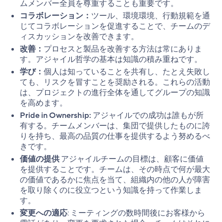
ムメンバー全員を尊重することも重要です。
コラボレーション：
ツール、環境環境、行動規範を通
じてコラボレーションを促進することで、チームのデ
ィスカッションを改善できます。
改善：
プロセスと製品を改善する方法は常にありま
す。アジャイル哲学の基本は知識の積み重ねです。
学び：
個人は知っていることを共有し、たとえ失敗し
ても、リスクを冒すことを奨励される。これらの活動
は、プロジェクトの進行全体を通してグループの知識
を高めます。
Pride in Ownership:
アジャイルでの成功は誰もが所
有する。チームメンバーは、集団で提供したものに誇
りを持ち、最高の品質の仕事を提供するよう努めるべ
きです。
価値の提供
アジャイルチームの目標は、顧客に価値
を提供することです。チームは、その時点で何が最大
の価値であるかに焦点を当て、組織内の他の人が障害
を取り除くのに役立つという知識を持って作業しま
す。
変更への適応
: ミーティングの数時間後にお客様から