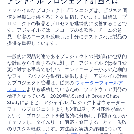
アジャイル プロジェクト計画とは
アジャイルなプロジェクトプランニングは、ビジネス価
値を早期に提供することを目指しています。目標は、プ
ロジェクトの製品とプロセスを継続的に改善することで
す。アジャイルでは、スコープの柔軟性、チームの意
見、顧客のニーズを反映した十分にテストされた製品の
提供を重視しています。
一般的に製品関連であるプロジェクトの開始時に包括的
な計画から作業するのに対して、アジャイルでは要件変
更に対する手当てを行い、エンドユーザーからの定期的
なフィードバックを銀行に提供します。アジャイル計画
とプロジェクト管理は、従来の
ウォーターフォールア
プローチ
よりも成功しているため、ソフトウェア開発の
標準となっている。2020年のStandish Group Chaos
Studyによると、アジャイルプロジェクトはウォーター
フォールプロジェクトよりも3倍成功する可能性が高い
という。プロジェクトを段階的に分解し、問題がないか
チェックし、タイムリーに適応・修正することで、失敗
のリスクを軽減します。方法論と実践の詳細について