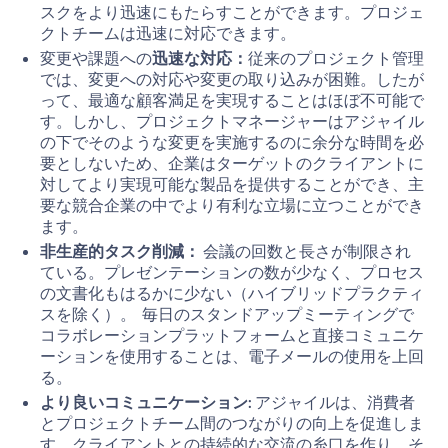
スクをより迅速にもたらすことができます。プロジェ
クトチームは迅速に対応できます。
変更や課題への
迅速な対応：
従来のプロジェクト管理
では、変更への対応や変更の取り込みが困難。したが
って、最適な顧客満足を実現することはほぼ不可能で
す。しかし、プロジェクトマネージャーはアジャイル
の下でそのような変更を実施するのに余分な時間を必
要としないため、企業はターゲットのクライアントに
対してより実現可能な製品を提供することができ、主
要な競合企業の中でより有利な立場に立つことができ
ます。
非生産的タスク削減：
会議の回数と長さが制限され
ている。プレゼンテーションの数が少なく、プロセス
の文書化もはるかに少ない（ハイブリッドプラクティ
スを除く）。 毎日のスタンドアップミーティングで
コラボレーションプラットフォームと直接コミュニケ
ーションを使用することは、電子メールの使用を上回
る。
より良いコミュニケーション:
アジャイルは、消費者
とプロジェクトチーム間のつながりの向上を促進しま
す。クライアントとの持続的な交流の糸口を作り、そ