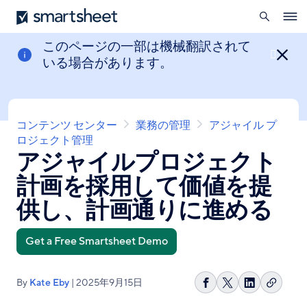
を
Smartsheet
メ
開
Ope
イ
く
navig
ン
このページの一部は機械翻訳されて

コ
いる場合があります。
ン
テ
ン
ツ
パ
コンテンツ センター
業務の管理
アジャイル プ
に
ン
ロジェクト管理
移
アジャイルプロジェクト
く
動
ず
計画を採用して価値を提
供し、計画通りに進める
Get a Free Smartsheet Demo
By
Kate Eby
| 2025年9月15日
リ
Facebook
Share
LinkedIn
ン
で
on
で