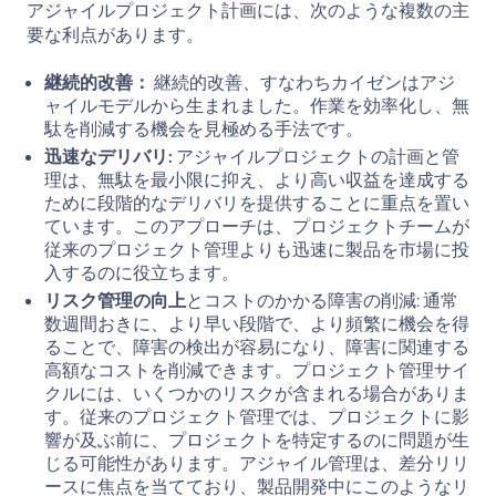
アジャイルプロジェクト計画には、次のような複数の主
要な利点があります。
継続的改善：
継続的改善、すなわちカイゼンはアジ
ャイルモデルから生まれました。作業を効率化し、無
駄を削減する機会を見極める手法です。
迅速なデリバリ:
アジャイルプロジェクトの計画と管
理は、無駄を最小限に抑え、より高い収益を達成する
ために段階的なデリバリを提供することに重点を置い
ています。このアプローチは、プロジェクトチームが
従来のプロジェクト管理よりも迅速に製品を市場に投
入するのに役立ちます。
リスク管理の向上
とコストのかかる障害の削減: 通常
数週間おきに、より早い段階で、より頻繁に機会を得
ることで、障害の検出が容易になり、障害に関連する
高額なコストを削減できます。プロジェクト管理サイ
クルには、いくつかのリスクが含まれる場合がありま
す。従来のプロジェクト管理では、プロジェクトに影
響が及ぶ前に、プロジェクトを特定するのに問題が生
じる可能性があります。アジャイル管理は、差分リリ
ースに焦点を当てており、製品開発中にこのようなリ