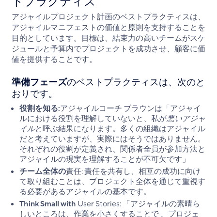
トプラクティス
アジャイルプロジェクト計画のベストプラクティスは、
アジャイルマニフェストの価値と原則を支持することを
目的としています。目標は、結束力の高いチームがスケ
ジュールと予算内でプロジェクトを成功させ、顧客に価
値を提供することです。
準備フェーズ
のベストプラクティスは、次のと
おりです。
役割を知る:
アジャイルコーチ ブラウンは「アジャイ
ルにおける役割を理解していないと、私が
悪いアジャ
イル
と呼ぶ結果になります。多くの組織はアジャイル
だと考えていますが、実際にはそうではありません。
それぞれの役割が定義され、関係者全員が参加方法と
アジャイルの現実を理解することが不可欠です」
チーム全体の
責任: 責任を共有し、相互の成功に向け
て取り組むことは、プロジェクト全体を通じて重視す
る必要があるアジャイルの基本です。
Think Small with
User Stories: 「アジャイルの素晴ら
しいところは、作業を小さくすることで 、プロジェ