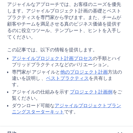
アジャイルなアプローチでは、お客様のニーズを優先
ク
シ
X
シ
を
します。アジャイルプロジェクト計画の基礎とベスト
ェ
ェ
コ
プラクティスを専門家から学びます。また、チームが
ア
ア
ピ
顧客やチームを満足させる真のビジネス価値を提供す
ー
るのに役立つツール、テンプレート、ヒントを入手し
てください。
この記事では、以下の情報を提供します。
アジャイルプロジェクト計画プロセス
の手順とハイ
ブリッドプラクティスなどのバリエーション。
専門家が アジャイルと
他のプロジェクト計画
方法の
違いを説明し 、
ベストプラクティス
を共有しま
す。
アジャイルの仕組みを示す
プロジェクト計画例
をご
覧ください。
ダウンロード可能な
アジャイルプロジェクトプラン
ニングスターターキット
です。