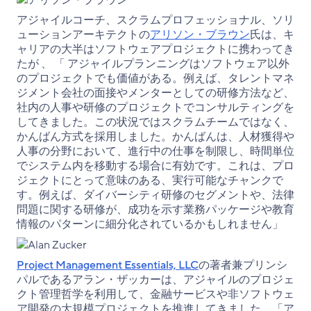
アジャイルコーチ、スクラムプロフェッショナル、ソリ
ューションアーキテクトの
アリソン・ブラウン
氏は、キ
ャリアの大半はソフトウェアプロジェクトに携わってき
たが 、 「 アジャイルプランニングはソフトウェア以外
のプロジェクトでも価値がある。例えば、タレントマネ
ジメント会社の面接やメンターとしての研修方法など、
社内の人事や研修のプロジェクトでコンサルティングを
してきました。この状況ではスクラムチームではなく、
かんばん方式を採用しました。かんばんは、人材獲得や
人事の分野において、進行中の仕事を制限し、時間単位
でシステム内を移動する場合に有効です。これは、プロ
ジェクトにとって意味のある、実行可能なチャンクで
す。例えば、ダイバーシティ研修のセグメントや、法律
問題に関する研修が、成功を示す業務パッケージや教育
情報のパターンに細分化されているかもしれません」
Project Management Essentials, LLC
の著者兼プリンシ
パルであるアラン・ザッカーは、アジャイルのプロジェ
クト管理哲学を利用して、金融サービスや非ソフトウェ
ア開発の大規模プロジェクトを推進してきました。「ア