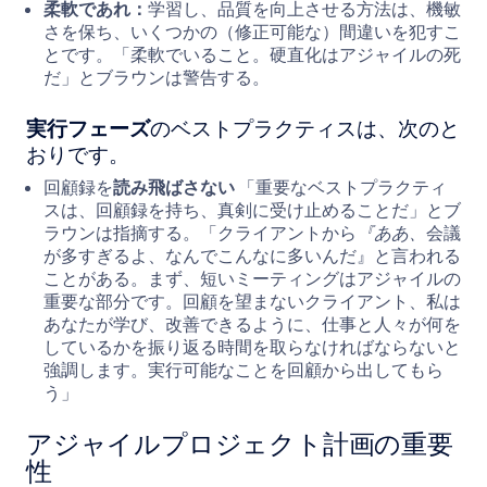
柔軟であれ：
学習し、品質を向上させる方法は、機敏
さを保ち、いくつかの（修正可能な）間違いを犯すこ
とです。「柔軟でいること。硬直化はアジャイルの死
だ」とブラウンは警告する。
実行フェーズ
のベストプラクティスは、次のと
おりです。
回顧録を
読み飛ばさない
「重要なベストプラクティ
スは、回顧録を持ち、真剣に受け止めることだ」とブ
ラウンは指摘する。「クライアントから
『ああ、
会議
が多すぎるよ、なんでこんなに多いんだ』と言われる
ことがある。まず、短いミーティングはアジャイルの
重要な部分です。回顧を望まないクライアント、私は
あなたが学び、改善できるように、仕事と人々が何を
しているかを振り返る時間を取らなければならないと
強調します。実行可能なことを回顧から出してもら
う」
アジャイルプロジェクト計画の重要
性