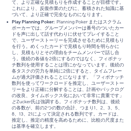
て、より正確な見積もりを作成することが目標です。
これにより、反復作業のたびに、蓄積された知識に基
づいて、より正確で完全なものになります。
Play Planning Poker:
Planning Poker またはスクラム
ポーカーでは、グループメンバーは番号のついたカー
ドを声に出して話す代わりに伏せてプレイすること
で、ユーザーストーリーを完成させるために見積もり
を行う。めくったカードで見積もり時間を明らかに
し、見積もりとその理由をチームメンバーで話し合
う。後続の各値を2倍にするのではなく、フィボナッ
チ数列を使用することは理にかなっています。後続の
各タスクの労力を単純に2倍にすると、タイムフレー
ムが過大評価されることになります。「フィボナッチ
数列を使ってワークロードを推定し、ユーザーストー
リーをより正確に分解することは、計画やバックログ
の改良、タイムボックス化において非常に貴重です」
と
Zucker氏は強調する。フィボナッチ数列は、後続
の各数が、前の2つの数の合計、つまり1、2、3、5、
8、13、21によって決定される数列です。カードは、
推定し、推定の精度を高めるために、比較の尺度また
は基準を確立します。