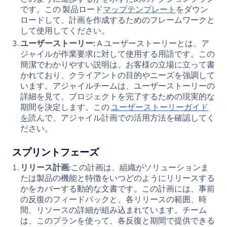
です。この 製品ロード
マップテンプレート
をダウン
ロードして、計画を作成するためのフレームワークと
して使用してください。
ユーザーストーリー:
A ユーザーストーリーとは、ア
ジャイルが作業要求に対して使用する用語です。この
簡潔でわかりやすい説明は、お客様の立場に立って書
かれており、クライアントの目的やニーズを強調して
います。アジャイルチームは、ユーザーストーリーの
詳細を見て、プロジェクトを完了するための現実的な
期間を決定します。この
ユーザーストーリーガイド
を
読んで、アジャイル計画での活用方法を確認してく
ださい。
スプリントフェーズ
リリース計画:
この計画は、組織がソリューションま
たは製品の機能と特徴をいつどのようにリリースする
かをカバーする動的な文書です。この計画には、事前
の反復のフィードバックと、各リリースの範囲、時
間、リソースの詳細が組み込まれています。チーム
は、このプランを使って、各反復と期間で提供できる