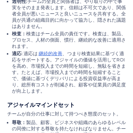
透明性:
チームの全員と関係者は、やり取りの中で事
実をそのまま発表します。信頼は不可欠であり、関係
者全員が悪いニュースと良いニュースを共有する。全
員が共通の組織目的に向かって協力し、隠された議題
はありません。
検査：
検査はチーム全員の責任です。検査は、製品、
プロセス、人材の側面、慣行、継続的な改善に適用さ
れます。
適応:
適応は
継続的改善
、つまり検査結果に基づく適
応をサポートする。アジャイルの価値を活用してROI
を高め、市場投入までの時間を短縮し、無駄を省きま
す。たとえば、市場投入までの時間を短縮すること
で、価値に基づくデリバリによる投資収益率が高ま
り、総所有コストが削減され、顧客や従業員の満足度
が向上します。
アジャイルマインドセット
チームが自分の仕事に対して持つべき態度のセット。
尊敬：
製品、顧客、ビジネスや組織のあらゆるレベル
の同僚に対する尊敬を持たなければなりません。チー