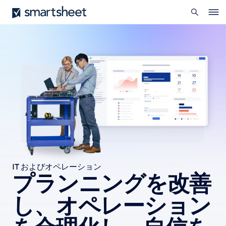
を
Smartsheet
メ
開
Ope
イ
く
navig
ン
コ
ン
テ
ン
ツ
に
移
動
IT およびオペレーション
プランニングを改善
し、オペレーション