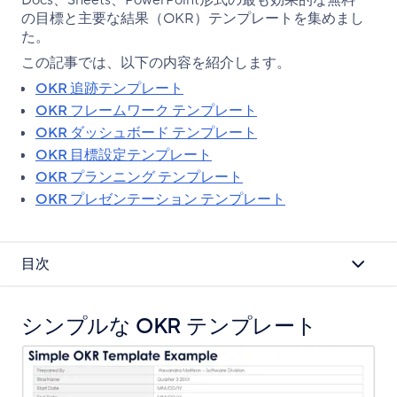
Docs、Sheets、PowerPoint形式の最も効果的な無料
を
ェ
ェ
の目標と主要な結果（OKR）テンプレートを集めまし
コ
ア
ア
た。
ピ
ー
この記事では、以下の内容を紹介します。
OKR 追跡テンプレート
OKR フレームワーク テンプレート
OKR ダッシュボード テンプレート
OKR 目標設定テンプレート
OKR プランニング テンプレート
OKR プレゼンテーション テンプレート
目次
シンプルな OKR テンプレート