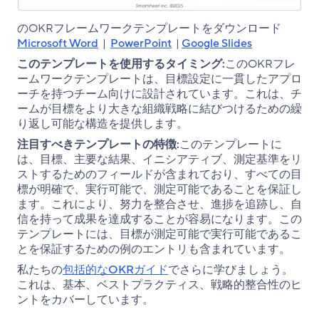
のOKRフレームワークテンプレートをダウンロード
Microsoft Word
|
PowerPoint
|
Google Slides
このテンプレートを使用するタイミング:
このOKRフレ
ームワークテンプレートは、目標設定に一貫したアプロ
ーチを持つチーム向けに設計されています。これは、チ
ームが目標をより大きな組織戦略に結びつけるための繰
り返し可能な構造を提供します。
注目すべきテンプレートの特徴:
このテンプレートに
は、目標、主要な結果、イニシアティブ、測定基準をリ
ストするためのフィールドが含まれており、すべての目
標が明確で、実行可能で、測定可能であることを保証し
ます。これにより、努力を整合させ、進捗を追跡し、自
信を持って成果を達成することが容易になります。この
テンプレートには、目標が測定可能で実行可能であるこ
とを保証するための例のエントリも含まれています。
私たちの
包括的なOKRガイド
でさらに学びましょう。
これは、基本、ベストプラクティス、戦略的整合性のヒ
ントをカバーしています。