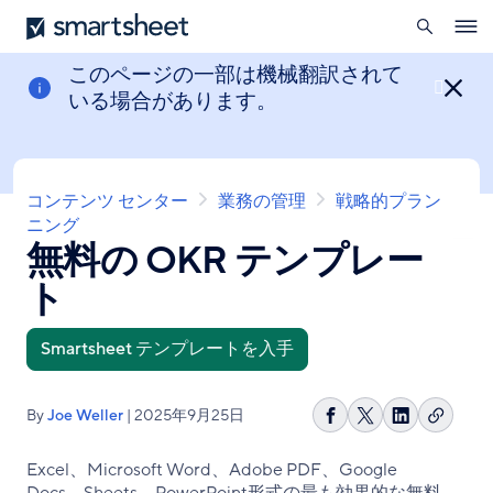
を
Smartsheet
メ
開
Ope
イ
く
navig
ン
このページの一部は機械翻訳されて

コ
いる場合があります。
ン
テ
ン
ツ
パ
コンテンツ センター
業務の管理
戦略的プラン
に
ン
ニング
移
無料の OKR テンプレー
く
動
ず
ト
Smartsheet テンプレートを入手
By
Joe Weller
| 2025年9月25日
リ
Facebook
Share
LinkedIn
ン
で
on
で
Excel、Microsoft Word、Adobe PDF、Google
ク
シ
X
シ