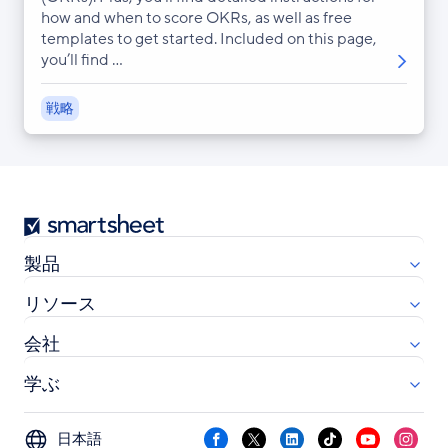
how and when to score OKRs, as well as free
templates to get started. Included on this page,
you’ll find ...
戦略
Smartsheet
製品
リソース
会社
学ぶ
Select
Facebook
X
LinkedIn
TikTok
YouTube
Instag