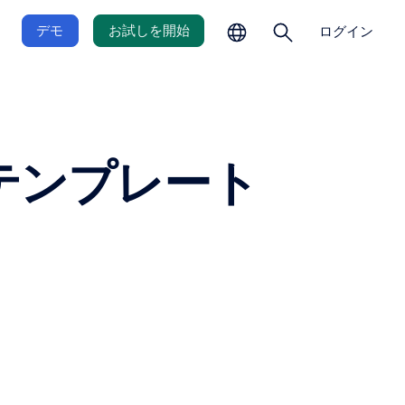
の
を
選
開
デモ
お試しを開始
ログイン
択
く
テンプレート