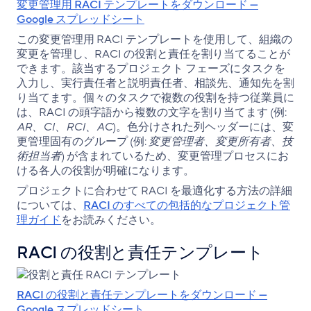
変更管理用 RACI テンプレートをダウンロード —
Google スプレッドシート
この変更管理用 RACI テンプレートを使用して、組織の
変更を管理し、RACI の役割と責任を割り当てることが
できます。該当するプロジェクト フェーズにタスクを
入力し、実行責任者と説明責任者、相談先、通知先を割
り当てます。個々のタスクで複数の役割を持つ従業員に
は、RACI の頭字語から複数の文字を割り当てます (例:
AR、CI、RCI、AC
)。色分けされた列ヘッダーには、変
更管理固有のグループ (例:
変更管理者、変更所有者、技
術担当者
) が含まれているため、変更管理プロセスにお
ける各人の役割が明確になります。
プロジェクトに合わせて RACI を最適化する方法の詳細
については、
RACI のすべての包括的なプロジェクト管
理ガイド
をお読みください。
RACI の役割と責任テンプレート
RACI の役割と責任テンプレートをダウンロード —
Google スプレッドシート