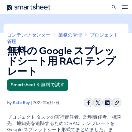
を
Smartsheet
メ
開
Ope
イ
く
navig
ン
コ
ン
パ
コンテンツ センター
業務の管理
プロジェクト
テ
ン
管理
ン
無料の Google スプレッ
く
ツ
ず
に
ドシート用 RACI テンプ
移
動
レート
Smartsheet を無料で試す
By
Kate Eby
| 2022年6月7日
リ
Facebook
Share
LinkedIn
ン
で
on
で
プロジェクト タスクの実行責任者、説明責任者、相談
ク
シ
X
シ
先、通知先を追跡するための RACI テンプレートを
を
ェ
ェ
Google スプレッドシート形式でまとめました。ま
コ
ア
ア