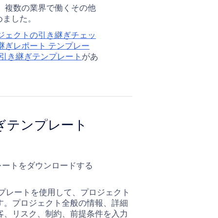
ク
シ
X
シ
ど、複数の業界で働くその他
を
ェ
ェ
めました。
コ
ア
ア
ジェクトの引き継ぎチェッ
ピ
継ぎレポート テンプレー
ー
クト引き継ぎテンプレート
があ
。
ぎテンプレート
レートをダウンロードする
プレートを使用して、プロジェクト
す。プロジェクト全般の情報、詳細
客、リスク、制約、前提条件を入力