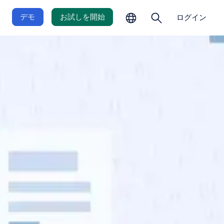
の
を
選
開
デモ
お試しを開始
ログイン
択
く