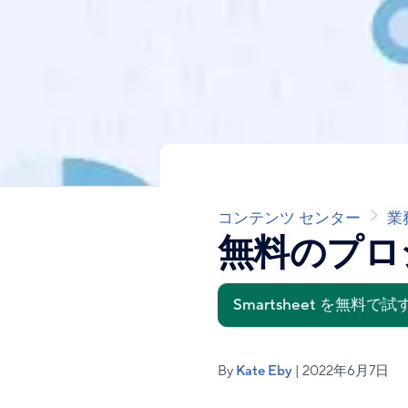
コンテンツ センター
業
パ
ン
無料のプロ
く
ず
Smartsheet を無料で試
By
Kate Eby
| 2022年6月7日