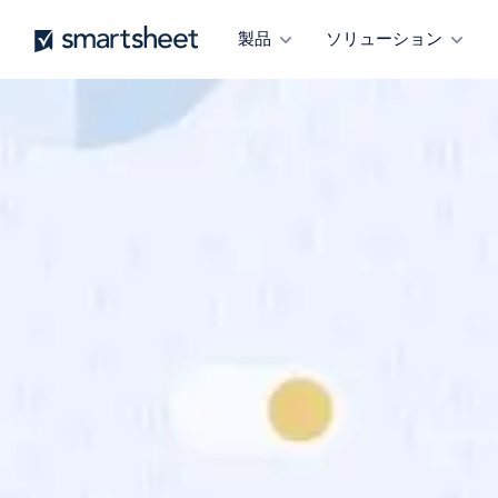
メ
Smartsheet
製品
ソリューション
イ
ン
コ
ン
テ
ン
ツ
に
移
動