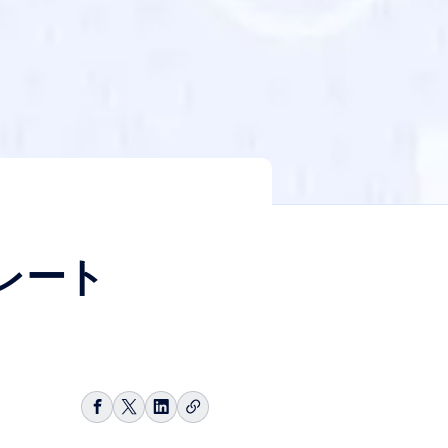
レート
リ
Facebook
Share
LinkedIn
ン
で
on
で