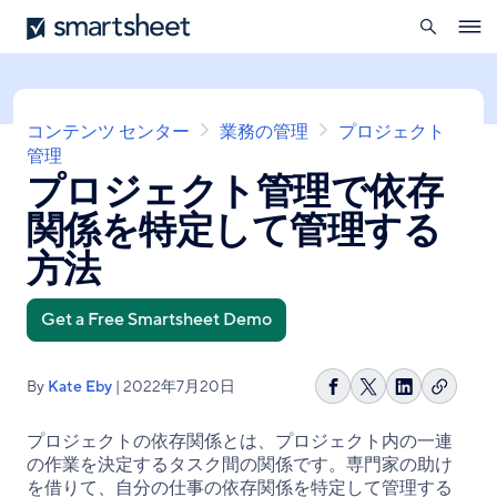
を
Smartsheet
メ
開
Ope
イ
く
navig
ン
コ
ン
パ
コンテンツ センター
業務の管理
プロジェクト
テ
ン
管理
ン
プロジェクト管理で依存
く
ツ
ず
に
関係を特定して管理する
移
動
方法
Get a Free Smartsheet Demo
By
Kate Eby
| 2022年7月20日
リ
Facebook
Share
LinkedIn
ン
で
on
で
プロジェクトの依存関係とは、プロジェクト内の一連
ク
シ
X
シ
の作業を決定するタスク間の関係です。専門家の助け
を
ェ
ェ
を借りて、自分の仕事の依存関係を特定して管理する
コ
ア
ア