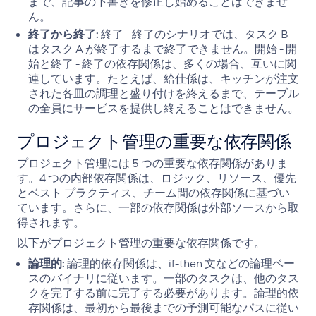
まで、記事の下書きを修正し始めることはできませ
ん。
終了から終了:
終了 - 終了のシナリオでは、タスク B
はタスク A が終了するまで終了できません。開始 - 開
始と終了 - 終了の依存関係は、多くの場合、互いに関
連しています。たとえば、給仕係は、キッチンが注文
された各皿の調理と盛り付けを終えるまで、テーブル
の全員にサービスを提供し終えることはできません。
プロジェクト管理の重要な依存関係
プロジェクト管理には 5 つの重要な依存関係がありま
す。4 つの内部依存関係は、ロジック、リソース、優先
とベスト プラクティス、チーム間の依存関係に基づい
ています。さらに、一部の依存関係は外部ソースから取
得されます。
以下がプロジェクト管理の重要な依存関係です。
論理的:
論理的依存関係は、if-then 文などの論理ベー
スのバイナリに従います。一部のタスクは、他のタス
クを完了する前に完了する必要があります。論理的依
存関係は、最初から最後までの予測可能なパスに従い