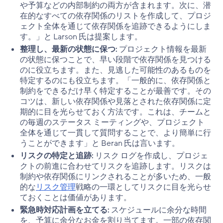
や予算などの内部制約の両方が含まれます。次に、潜
在的なすべての依存関係のリストを作成して、プロジ
ェクト全体を通じて依存関係を追跡できるようにしま
す。」と Larson 氏は提案します。
整理し、最新の状態に保つ:
プロジェクト情報を最新
の状態に保つことで、早い段階で依存関係を見つける
のに役立ちます。また、見逃した可能性のあるものを
特定するのにも役立ちます。「一般的に、依存関係と
制約をできるだけ早く特定することが最善です。その
コツは、新しい依存関係や見落とされた依存関係に定
期的に目を光らせておく方法です。これは、チームと
の毎週のステータス ミーティングや、プロジェクト
全体を通じて一貫して質問することで、より簡単に行
うことができます」と Beran 氏は言います。
リスクの特定と追跡:
リスク ログを作成し、プロジェ
クトの前進に合わせてリスクを追跡します。リスクは
制約や依存関係にリンクされることが多いため、一般
的な
リスク管理
戦略の一環としてリスクに目を光らせ
ておくことは価値があります。
緊急時対応計画を立てる:
スケジュールに余分な時間
を、予算に余分なお金を割り当てます。一部の依存関