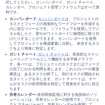
択してください。カンバン ボード、ガント チャート、
カレンダー、プロジェクト管理ソフトウェアはすべて便
利です。
カンバン ボード:
カンバン ボード
は、プロジェクトの
タスクとフェーズの視覚的なワークフローを作成する
のに役立つツールです。ソフトウェアを使用してデジ
タル化したり、壁やホワイトボードに物理的に取り付
けたりすることができます。カンバン ボードを使用
してプロジェクトを構成要素に分割し、依存するタス
クをより簡単に特定します。
ガント チャート:
ガント チャート
は、視覚的なスケジ
ューリング ツールとして機能する水平棒グラフで
す。各バーは、プロジェクトのタスクまたはフェーズ
の完了にかかる時間を表します。これらのバーの垂直
構造は、あるタスクが終了し、別のタスクが開始され
るタイミングを示します。ガント チャートは、チー
ムがタスクの依存関係を特定して視覚化するのに役立
ちます。
共有カレンダー:
依存関係監視に対する低技術のソリ
ューションは、共有カレンダーの使用です。プロジェ
クト マネージャーは、共有カレンダーを使用して、