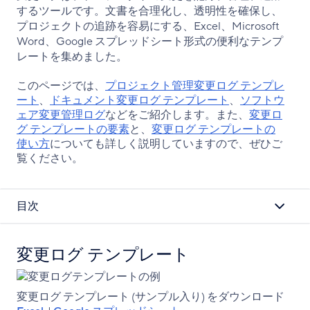
を
ェ
ェ
するツールです。文書を合理化し、透明性を確保し、
コ
ア
ア
プロジェクトの追跡を容易にする、Excel、Microsoft
ピ
Word、Google スプレッドシート形式の便利なテンプ
ー
レートを集めました。
このページでは、
プロジェクト管理変更ログ テンプレ
ート
、
ドキュメント変更ログ テンプレート
、
ソフトウ
ェア変更管理ログ
などをご紹介します。また、
変更ロ
グ テンプレートの要素
と、
変更ログ テンプレートの
使い方
についても詳しく説明していますので、ぜひご
覧ください。
目次
変更ログ テンプレート
変更ログ テンプレート (サンプル入り) をダウンロード