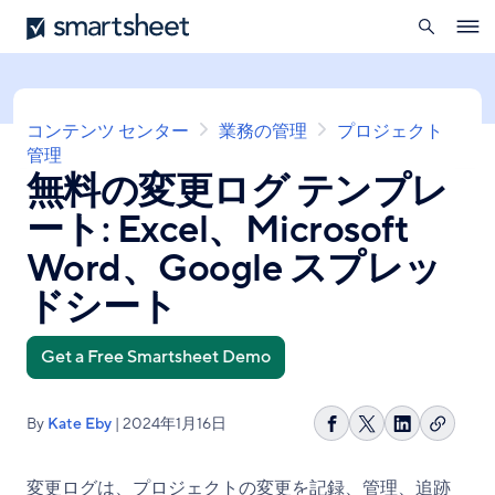
を
Smartsheet
メ
開
Ope
イ
く
navig
ン
コ
ン
パ
コンテンツ センター
業務の管理
プロジェクト
テ
ン
管理
ン
無料の変更ログ テンプレ
く
ツ
ず
に
ート: Excel、Microsoft
移
動
Word、Google スプレッ
ドシート
Get a Free Smartsheet Demo
By
Kate Eby
| 2024年1月16日
リ
Facebook
Share
LinkedIn
ン
で
on
で
ク
シ
X
シ
変更ログは、プロジェクトの変更を記録、管理、追跡