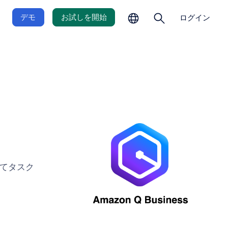
の
を
選
開
デモ
お試しを開始
ログイン
択
く
づいてタスク