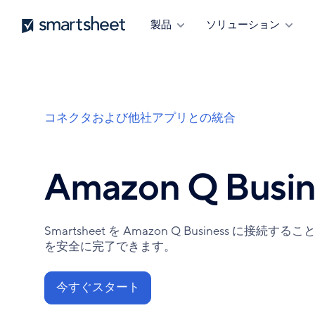
メ
Smartsheet
製品
ソリューション
イ
ン
コ
ン
テ
ン
コネクタおよび他社アプリとの統合
パ
ツ
ン
に
く
移
ず
動
Amazon Q Busin
Smartsheet を Amazon Q Busines
を安全に完了できます。
今すぐスタート