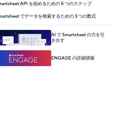
martsheet API を始めるための 5 つのステップ
martsheet でデータを検索するための 3 つの数式
AI で Smartsheet の力を引
き出す
ENGAGE の詳細情報