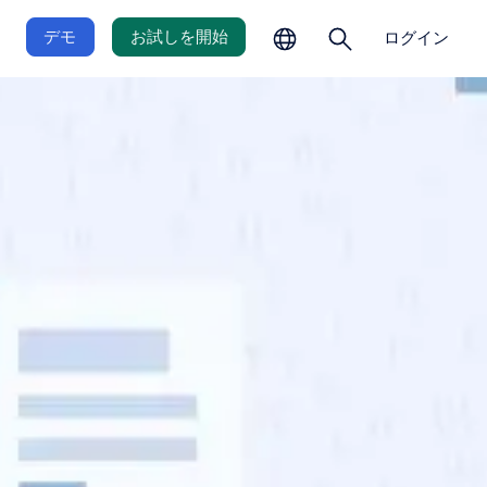
の
を
選
開
デモ
お試しを開始
ログイン
択
く