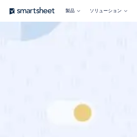
メ
Smartsheet
製品
ソリューション
イ
ン
コ
ン
テ
ン
ツ
に
移
動