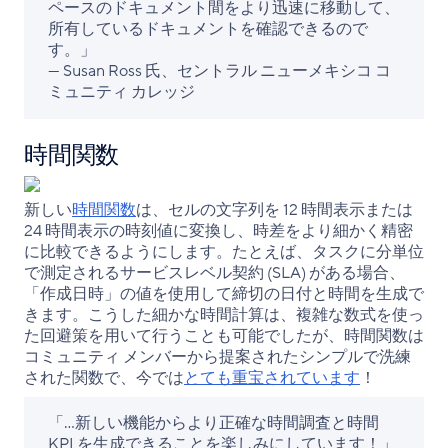
ペースのドキュメント間をより迅速に移動して、
所有しているドキュメントを確認できるので
す。」
— Susan Ross 氏、セントラル ニューメキシコ コ
ミュニティ カレッジ
時間関数
新しい
時間関数
は、セルの文字列を 12 時間表示または
24 時間表示の時刻値に変換し、時差をより細かく精密
に比較できるようにします。たとえば、タスクに分単位
で測定されるサービスレベル契約 (SLA) がある場合、
「作成日時」の値を使用して締切の日付と時間を生成で
きます。こうした細かな時間計算は、複雑な数式を使っ
た回避策を用いて行うことも可能でしたが、時間関数は
コミュニティ メンバーから提案されたシンプルで洗練
された関数で、今では
とても重宝されています
！
「…新しい機能からより正確な時間調査と時間
KPI を生成できることを楽しみにしています！」