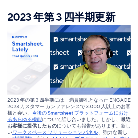
シ
X
シ
を
ェ
ェ
コ
2023 年第 3 四半期更新
ア
ア
ピ
ー
2023 年の第 3 四半期には、満員御礼となった ENGAGE
2023 カスタマー カンファレンスで 3,000 人以上のお客
様と会い、
今後の Smartsheet プラットフォームにおけ
るあらゆる機能
について話し合いました。しかし、
最近
お客様に提供したもの
についても報告があります。新し
い
ワークスペース ソリューション パネル
、強力な新し