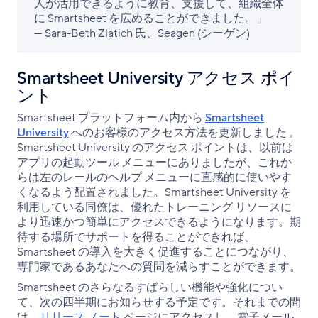
人が活用できるように教育、支援して、組織全体
に Smartsheet を広めることができました。」
— Sara-Beth Zlatich 氏、Seagen (シーゲン)
Smartsheet University アクセス ポイ
ント
Smartsheet プラットフォーム内から
Smartsheet
University
へのお客様のアクセス方法を更新しました 。
Smartsheet University のアクセス ポイントは、以前は
アプリの起動ツール メニューにありましたが、これか
らは左のレールのヘルプ メニューに直感的に使いやす
くなるよう配置されました。Smartsheet University を
利用している同僚は、優れたトレーニング リソースに
より迅速かつ簡単にアクセスできるようになります。期
待する場所でサポートを得ることができれば、
Smartsheet の導入を大きく促進することにつながり、
専門家であるあなたへの質問を減らすことができます。
Smartsheet のさらなるすばらしい機能や強化につい
て、次の四半期にお知らせする予定です。それまでの間
は、
リリース ノート
ページにアクセスし、電子メール