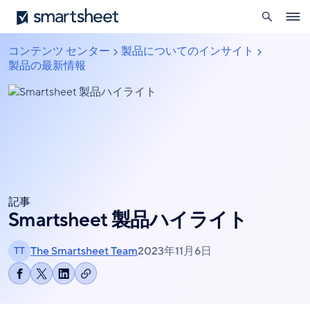
を
Smartsheet
メ
開
Ope
イ
く
navig
ン
コンテンツ センター
製品についてのインサイト
パ
コ
製品の最新情報
ン
ン
く
テ
ず
ン
ツ
に
移
動
記事
Smartsheet 製品ハイライト
The Smartsheet Team
2023年11月6日
TT
リ
Facebook
Share
LinkedIn
ン
で
on
で
ク