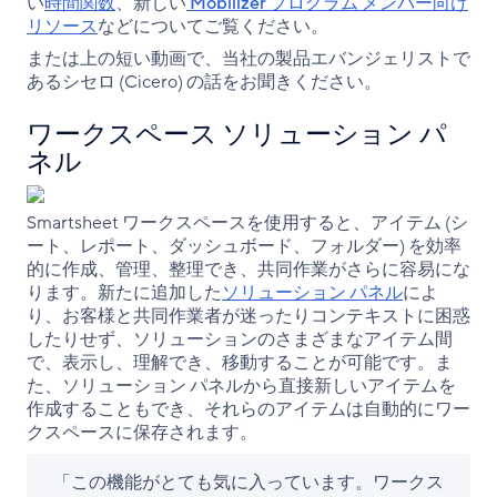
い
時間関数
、新しい
Mobilizer プログラム メンバー向け
リソース
などについてご覧ください。
または上の短い動画で、当社の製品エバンジェリストで
あるシセロ (Cicero) の話をお聞きください。
ワークスペース ソリューション パ
ネル
Smartsheet ワークスペースを使用すると、アイテム (シ
ート、レポート、ダッシュボード、フォルダー) を効率
的に作成、管理、整理でき、共同作業がさらに容易にな
ります。新たに追加した
ソリューション パネル
によ
り、お客様と共同作業者が迷ったりコンテキストに困惑
したりせず、ソリューションのさまざまなアイテム間
で、表示し、理解でき、移動することが可能です。ま
た、ソリューション パネルから直接新しいアイテムを
作成することもでき、それらのアイテムは自動的にワー
クスペースに保存されます。
「この機能がとても気に入っています。ワークス