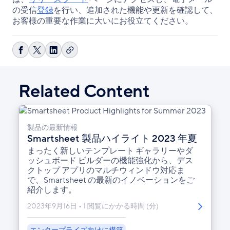
の受信
登録
を行い、追加された機能や更新を確認して、
お客様の重要な作業に大いにお役立てください。
リ
Facebook
Share
LinkedIn
ン
で
on
で
ク
シ
X
シ
Related Content
を
ェ
ェ
コ
ア
ア
ピ
ー
製品の最新情報
Smartsheet 製品ハイライト 2023 年夏
まったく新しいテンプレート ギャラリーやダ
ッシュボード ビルダーの機能強化から、デス
クトップ アプリのマルチウィンドウ対応ま
で、Smartsheet の最新のイノベーションをご
紹介します。
2023年9月16日
1 閲覧にかかる時間 (分)